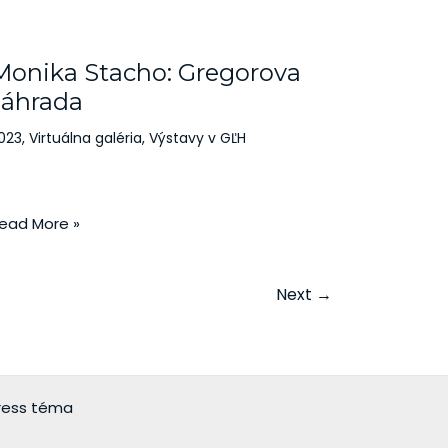
onika
tacho:
Monika Stacho: Gregorova
regorova
áhrada
záhrada
023
,
Virtuálna galéria
,
Výstavy v GĽH
ead More »
Next
→
ress téma