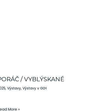
ORÁČ
PORÁČ / VYBLÝSKANÉ
YBLÝSKANÉ
025
,
Výstavy
,
Výstavy v GĽH
ead More »