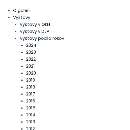
Preskočiť
Main
Post
na
Menu
pagination
O galérii
obsah
Výstavy
Výstavy v GĽH
Výstavy v DJP
Výstavy podľa rokov
2024
2023
2022
2021
2020
2019
2018
2017
2016
2015
2014
2013
2012