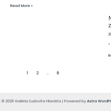
M
Read More »
S
G
z
2
»
R
1
2
…
8
 © 2026 Galéria Ľudovíta Hlaváča | Powered by
Astra WordP