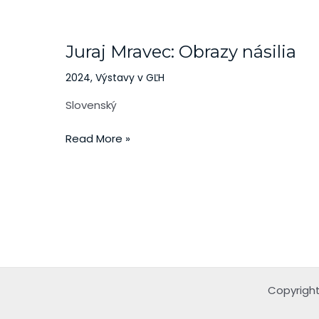
Juraj
Mravec:
Juraj Mravec: Obrazy násilia
Obrazy
násilia
2024
,
Výstavy v GĽH
Slovenský
Read More »
Copyright