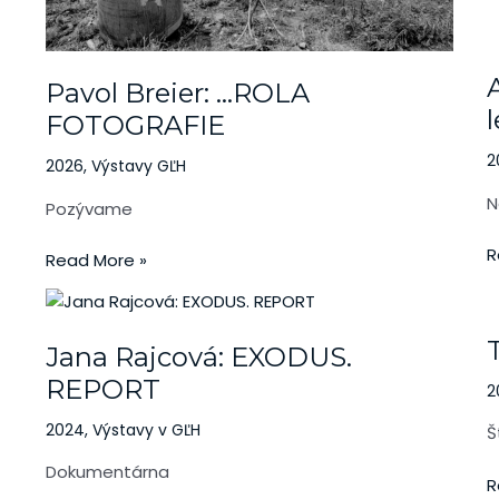
A
B
U
Pavol Breier: …ROLA
l
FOTOGRAFIE
2
2026
,
Výstavy GĽH
N
Pozývame
R
Read More »
T
Jana
d
Rajcová:
P
Jana Rajcová: EXODUS.
EXODUS.
REPORT
REPORT
2
2024
,
Výstavy v GĽH
Š
Dokumentárna
R