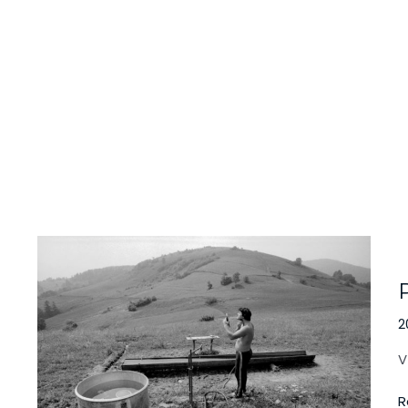
Pavol
P
Breier:
/
…
V
ROLA
2
FOTOGRAFIE
V
R