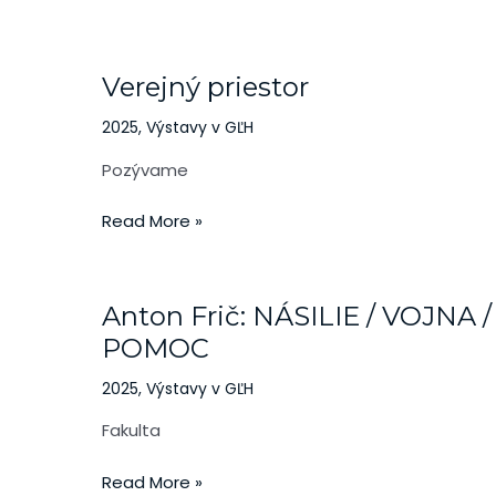
Verejný
priestor
Verejný priestor
2025
,
Výstavy v GĽH
Pozývame
Read More »
Anton
Frič:
Anton Frič: NÁSILIE / VOJNA /
NÁSILIE
/
POMOC
VOJNA
2025
,
Výstavy v GĽH
/
POMOC
Fakulta
Read More »