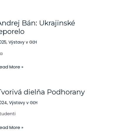
ndrej
án:
Andrej Bán: Ukrajinské
krajinské
eporelo
leporelo
025
,
Výstavy v GĽH
a
ead More »
vorivá
ielňa
Tvorivá dielňa Podhorany
odhorany
024
,
Výstavy v GĽH
tudenti
ead More »