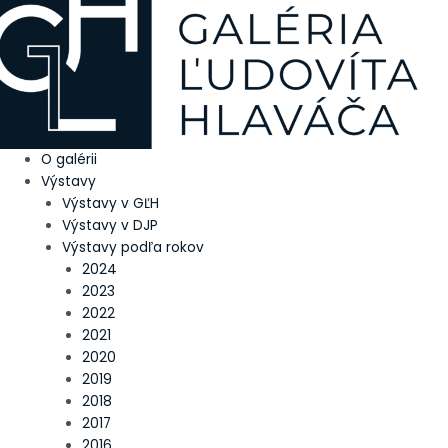
Preskočiť
Main
Post
na
Menu
navigation
obsah
O galérii
Výstavy
Výstavy v GĽH
Výstavy v DJP
Výstavy podľa rokov
2024
2023
2022
2021
2020
2019
2018
2017
2016