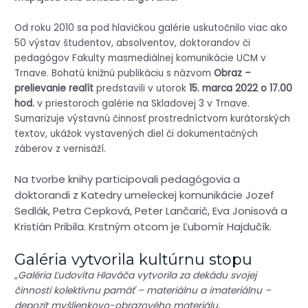
Od roku 2010 sa pod hlavičkou galérie uskutočnilo viac ako
50 výstav študentov, absolventov, doktorandov či
pedagógov Fakulty masmediálnej komunikácie UCM v
Trnave. Bohatú knižnú publikáciu s názvom
Obraz –
prelievanie realít
predstavili v utorok
15. marca 2022 o 17.00
hod.
v priestoroch galérie na Skladovej 3 v Trnave.
Sumarizuje výstavnú činnosť prostredníctvom kurátorských
textov, ukážok vystavených diel či dokumentačných
záberov z vernisáží.
Na tvorbe knihy participovali pedagógovia a
doktorandi z Katedry umeleckej komunikácie Jozef
Sedlák, Petra Cepková, Peter Lančarič, Eva Jonisová a
Kristián Pribila. Krstným otcom je Ľubomír Hajdučík.
Galéria vytvorila kultúrnu stopu
„Galéria Ľudovíta Hlaváča vytvorila za dekádu svojej
činnosti kolektívnu pamäť – materiálnu a imateriálnu –
depozit myšlienkovo-obrazového materiálu,