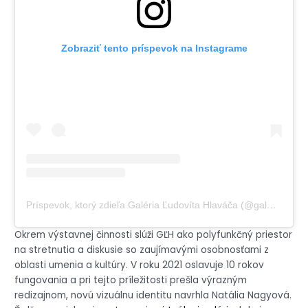
Zobraziť tento príspevok na Instagrame
Príspevok, ktorý zdieľa Galéria Ľudovíta Hlaváča (@galerialudovitahlavaca)
Okrem výstavnej činnosti slúži GĽH ako polyfunkčný priestor
na stretnutia a diskusie so zaujímavými osobnosťami z
oblasti umenia a kultúry. V roku 2021 oslavuje 10 rokov
fungovania a pri tejto príležitosti prešla výrazným
redizajnom, novú vizuálnu identitu navrhla Natália Nagyová.