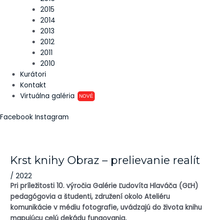
2015
2014
2013
2012
2011
2010
Kurátori
Kontakt
Virtuálna galéria
NOVÉ
Facebook
Instagram
Krst knihy Obraz – prelievanie realít
/
2022
Pri príležitosti 10. výročia Galérie Ľudovíta Hlaváča (GĽH)
pedagógovia a študenti, združení okolo Ateliéru
komunikácie v médiu fotografie, uvádzajú do života knihu
mapujúcu celú dekádu fungovania.