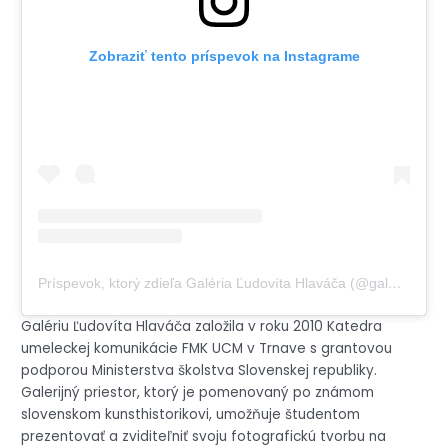
Zobraziť tento príspevok na Instagrame
Príspevok, ktorý zdieľa Galéria Ľudovíta Hlaváča (@galerialudovitahlavaca)
Galériu Ľudovíta Hlaváča založila v roku 2010 Katedra
umeleckej komunikácie FMK UCM v Trnave s grantovou
podporou Ministerstva školstva Slovenskej republiky.
Galerijný priestor, ktorý je pomenovaný po známom
slovenskom kunsthistorikovi, umožňuje študentom
prezentovať a zviditeľniť svoju fotografickú tvorbu na