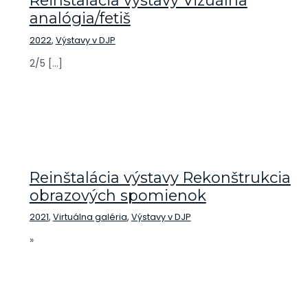
Reinštalácia výstavy Vizuálna
analógia/fetiš
2022
,
Výstavy v DJP
2/5 […]
Reinštalácia výstavy Rekonštrukcia
obrazových spomienok
2021
,
Virtuálna galéria
,
Výstavy v DJP
»