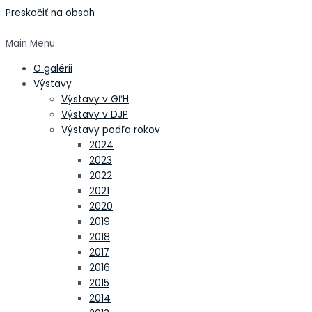
Preskočiť na obsah
Main Menu
O galérii
Výstavy
Výstavy v GĽH
Výstavy v DJP
Výstavy podľa rokov
2024
2023
2022
2021
2020
2019
2018
2017
2016
2015
2014