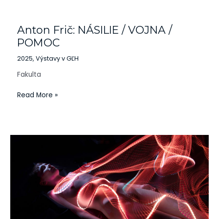
Anton
Frič:
Anton Frič: NÁSILIE / VOJNA /
NÁSILIE
/
POMOC
VOJNA
2025
,
Výstavy v GĽH
/
POMOC
Fakulta
Read More »
Cesty
svetla
II.