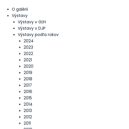
Preskočiť
Main
Post
na
Menu
pagination
O galérii
obsah
Výstavy
Výstavy v GĽH
Výstavy v DJP
Výstavy podľa rokov
2024
2023
2022
2021
2020
2019
2018
2017
2016
2015
2014
2013
2012
2011