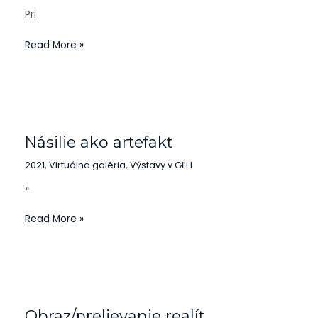
Pri
Read More »
Násilie
ako
Násilie ako artefakt
artefakt
2021
,
Virtuálna galéria
,
Výstavy v GĽH
»
Read More »
Obraz/prelievanie
realít
Obraz/prelievanie realít