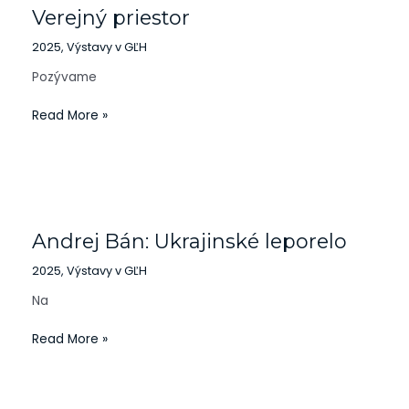
Verejný priestor
2025
,
Výstavy v GĽH
Pozývame
Read More »
Andrej
Bán:
Andrej Bán: Ukrajinské leporelo
Ukrajinské
leporelo
2025
,
Výstavy v GĽH
Na
Read More »