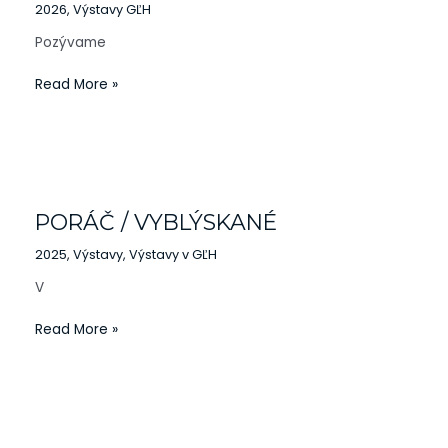
2026
,
Výstavy GĽH
Pozývame
Read More »
PORÁČ
/
PORÁČ / VYBLÝSKANÉ
VYBLÝSKANÉ
2025
,
Výstavy
,
Výstavy v GĽH
V
Read More »
Verejný
priestor