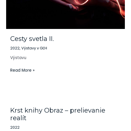
Cesty svetla II.
2022
,
Výstavy v GĽH
Výstavu
Read More »
Krst
knihy
Krst knihy Obraz – prelievanie
Obraz
–
realít
prelievanie
2022
realít